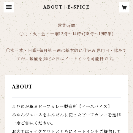
ABOUT | E-SPICE
営業時間
○月・火・金・土曜12時〜14時+(18時〜19時半)
○水・木・日曜+毎月第三週は基本的に仕込み専用日・休みで
すが、暖簾を掲げた日はイートインも可能日です。
ABOUT
えひめが薫るビーフカレー製造所【イースパイス】
みかんジュースをふんだんに使ったビーフカレーを是非
一度ご賞味ください。
お店ではテイクアウトとともにイートインもご提供して